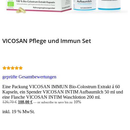
VICOSAN Pflege und Immun Set
4.83
geprüfte Gesamtbewertungen
out of 5
Eine Packung VICOSAN IMMUN Bio-Colostrum Extrakt á 60
Kapseln, ein Spender VICOSAN INTIM Aufbaumilch 50 ml und
eine Flasche VICOSAN INTIM Waschlotion 200 ml.
Ursprünglicher
Aktueller
126,70
€
108,00
€
10%
—
or subscribe to save bis zu
Preis
Preis
war:
ist:
inkl. 19 % MwSt.
126,70 €
108,00 €.
Weiterlesen