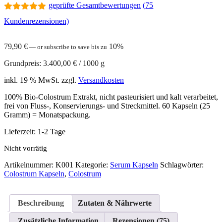
geprüfte Gesamtbewertungen
(
75
4.84
out of
Kundenrezensionen)
5
79,90
€
10%
—
or subscribe to save bis zu
Grundpreis:
3.400,00
€
/
1000
g
inkl. 19 % MwSt.
zzgl.
Versandkosten
100% Bio-Colostrum Extrakt, nicht pasteurisiert und kalt verarbeitet,
frei von Fluss-, Konservierungs- und Streckmittel. 60 Kapseln (25
Gramm) = Monatspackung.
Lieferzeit:
1-2 Tage
Nicht vorrätig
Artikelnummer:
K001
Kategorie:
Serum Kapseln
Schlagwörter:
Colostrum Kapseln
,
Colostrum
Beschreibung
Zutaten & Nährwerte
Zusätzliche Information
Rezensionen (75)