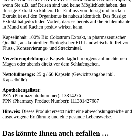
wenn Sie z.B. auf Reisen sind und keine Möglichkeit haben, das
flüssige Extrakt zu kühlen. Der Einfluss von flüssig und trocken
Extrakt ist auf den Organismus ist nahezu identisch. Das flüssige
Extrakt hat jedoch den Vorteil, dass es bereits auf die Schleimhäute
in Mund und Rachen positiv wirken kann.
Kapselinhalt: 100% Bio-Colostrum Extrakt, in pharmazeutischer
Qualität, aus kontrolliert ökologischer EU Landwirtschaft, frei von
Fluss-, Konservierungs- und Streckmittel.
Verzehrempfehlung:
2 Kapseln täglich morgens auf nüchternen
Magen oder abends direkt vor dem Schlafengehen.
Nettofüllmenge:
25 g / 60 Kapseln (Gewichtsangabe inkl.
Kapselhülle)
Apothekengelistet:
PZN (Pharmazentralnummer): 13814276
PPN (Pharmacy Product Number): 111381427687
Hinweis:
Dieses Produkt ersetzt nicht eine abwechslungsreiche und
ausgewogene Ernährung und eine gesunde Lebensweise.
Das könnte Ihnen auch gefallen …