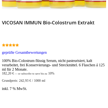
VICOSAN IMMUN Bio-Colostrum Extrakt
5.00
geprüfte Gesamtbewertungen
out of 5
100% Bio-Colostrum flüssig Serum, nicht pasteurisiert, kalt
verarbeitet, frei Konservierungs- und Streckmittel. 6 Flaschen á 125
ml für 2 Monate.
182,20
€
10%
—
or subscribe to save bis zu
Grundpreis:
242,93
€
/
1000
ml
inkl. 7 % MwSt.
In den Warenkorb