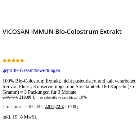
VICOSAN IMMUN Bio-Colostrum Extrakt
5.00
geprüfte Gesamtbewertungen
out of 5
100% Bio-Colostrum Extrakt, nicht pasteurisiert und kalt verarbeitet,
frei von Fluss-, Konservierungs- und Streckmittel. 180 Kapseln (75
Gramm) = 3 Packungen für 3 Monate.
Ursprünglicher
Aktueller
239,70
€
210,00
€
10%
—
or subscribe to save bis zu
Preis
Preis
Grundpreis:
3.400,00
€
2.978,72
€
/
1000
g
war:
ist:
239,70 €
210,00 €.
inkl. 19 % MwSt.
Weiterlesen