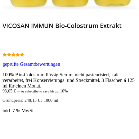
VICOSAN IMMUN Bio-Colostrum Extrakt
4.60
geprüfte Gesamtbewertungen
out of 5
100% Bio-Colostrum flüssig Serum, nicht pasteurisiert, kalt
verarbeitet, frei Konservierungs- und Streckmittel. 3 Flaschen á 125
ml für einen Monat.
93,05
€
10%
—
or subscribe to save bis zu
Grundpreis:
248,13
€
/
1000
ml
inkl. 7 % MwSt.
In den Warenkorb