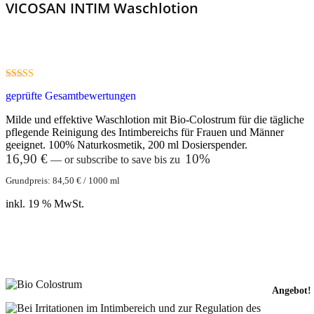
VICOSAN INTIM Waschlotion
4.95
geprüfte Gesamtbewertungen
out of 5
Milde und effektive Waschlotion mit Bio-Colostrum für die tägliche
pflegende Reinigung des Intimbereichs für Frauen und Männer
geeignet. 100% Naturkosmetik, 200 ml Dosierspender.
16,90
€
10%
—
or subscribe to save bis zu
Grundpreis:
84,50
€
/
1000
ml
inkl. 19 % MwSt.
In den Warenkorb
Angebot!