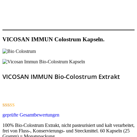
In den Warenkorb
VICOSAN IMMUN Colostrum Kapseln.
VICOSAN IMMUN Bio-Colostrum Extrakt
4.84
geprüfte Gesamtbewertungen
out of 5
100% Bio-Colostrum Extrakt, nicht pasteurisiert und kalt verarbeitet,
frei von Fluss-, Konservierungs- und Streckmittel. 60 Kapseln (25
Gramm) = Monatspackung.