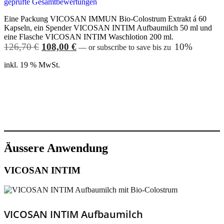
geprüfte Gesamtbewertungen
out of 5
Eine Packung VICOSAN IMMUN Bio-Colostrum Extrakt á 60
Kapseln, ein Spender VICOSAN INTIM Aufbaumilch 50 ml und
eine Flasche VICOSAN INTIM Waschlotion 200 ml.
Ursprünglicher
Aktueller
126,70
€
108,00
€
10%
—
or subscribe to save bis zu
Preis
Preis
inkl. 19 % MwSt.
war:
ist:
126,70 €
108,00 €.
Weiterlesen
Äussere Anwendung
VICOSAN INTIM
VICOSAN INTIM Aufbaumilch