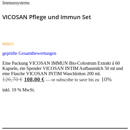
VICOSAN Pflege und Immun Set
4.83
geprüfte Gesamtbewertungen
out of 5
Eine Packung VICOSAN IMMUN Bio-Colostrum Extrakt á 60
Kapseln, ein Spender VICOSAN INTIM Aufbaumilch 50 ml und
eine Flasche VICOSAN INTIM Waschlotion 200 ml.
Ursprünglicher
Aktueller
126,70
€
108,00
€
10%
—
or subscribe to save bis zu
Preis
Preis
inkl. 19 % MwSt.
war:
ist:
126,70 €
108,00 €.
Weiterlesen