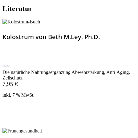
Literatur
Kolostrum von Beth M.Ley, Ph.D.
0
Die natürliche Nahrungsergänzung Abwehrstärkung, Anti-Aging,
out
Zellschutz
of
7,95
€
5
inkl. 7 % MwSt.
In den Warenkorb