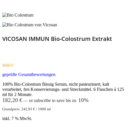
VICOSAN IMMUN Bio-Colostrum Extrakt
5.00
geprüfte Gesamtbewertungen
out of 5
100% Bio-Colostrum flüssig Serum, nicht pasteurisiert, kalt
verarbeitet, frei Konservierungs- und Streckmittel. 6 Flaschen á 125
ml für 2 Monate.
182,20
€
10%
—
or subscribe to save bis zu
Grundpreis:
242,93
€
/
1000
ml
inkl. 7 % MwSt.