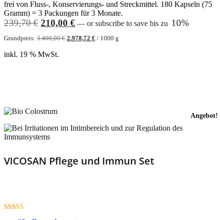
frei von Fluss-, Konservierungs- und Streckmittel. 180 Kapseln (75
Gramm) = 3 Packungen für 3 Monate.
Ursprünglicher
Aktueller
239,70
€
210,00
€
10%
—
or subscribe to save bis zu
Preis
Preis
Grundpreis:
3.400,00
€
2.978,72
€
/
1000
g
war:
ist:
239,70 €
210,00 €.
inkl. 19 % MwSt.
Weiterlesen
Angebot!
VICOSAN Pflege und Immun Set
4.83