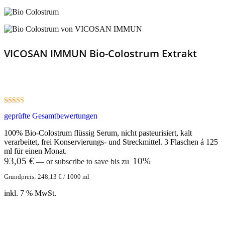
VICOSAN IMMUN Bio-Colostrum Extrakt
4.60
geprüfte Gesamtbewertungen
out of 5
100% Bio-Colostrum flüssig Serum, nicht pasteurisiert, kalt
verarbeitet, frei Konservierungs- und Streckmittel. 3 Flaschen á 125
ml für einen Monat.
93,05
€
10%
—
or subscribe to save bis zu
Grundpreis:
248,13
€
/
1000
ml
inkl. 7 % MwSt.
In den Warenkorb