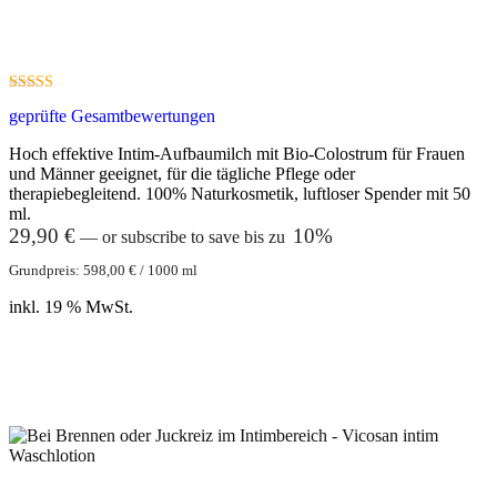
4.90
geprüfte Gesamtbewertungen
out of 5
Hoch effektive Intim-Aufbaumilch mit Bio-Colostrum für Frauen
und Männer geeignet, für die tägliche Pflege oder
therapiebegleitend. 100% Naturkosmetik, luftloser Spender mit 50
ml.
29,90
€
10%
—
or subscribe to save bis zu
Grundpreis:
598,00
€
/
1000
ml
inkl. 19 % MwSt.
In den Warenkorb