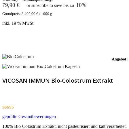
79,90
€
10%
—
or subscribe to save bis zu
Grundpreis:
3.400,00
€
/
1000
g
inkl. 19 % MwSt.
Weiterlesen
Angebot!
VICOSAN IMMUN Bio-Colostrum Extrakt
5.00
geprüfte Gesamtbewertungen
out of 5
100% Bio-Colostrum Extrakt, nicht pasteurisiert und kalt verarbeitet,