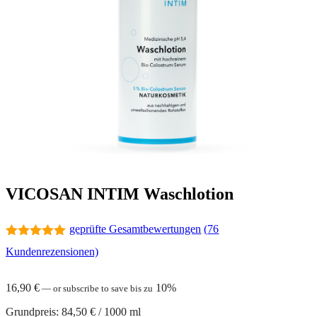
VICOSAN INTIM Waschlotion
geprüfte Gesamtbewertungen
(
76
4.95
out of
Kundenrezensionen)
5
16,90
€
10%
—
or subscribe to save bis zu
Grundpreis:
84,50
€
/
1000
ml