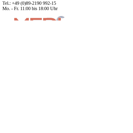
Tel.: +49 (0)89-2190 992-15
Mo. - Fr. 11:00 bis 18:00 Uhr
INFORMATIVES
Mein Konto
Warenkorb
Kasse
Versandarten
Zahlungsarten
AGB
Datenschutzerklärung
Impressum
SICHER BEZAHLEN