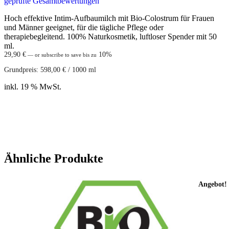
geprüfte Gesamtbewertungen
out of 5
Hoch effektive Intim-Aufbaumilch mit Bio-Colostrum für Frauen
und Männer geeignet, für die tägliche Pflege oder
therapiebegleitend. 100% Naturkosmetik, luftloser Spender mit 50
ml.
29,90
€
10%
—
or subscribe to save bis zu
Grundpreis:
598,00
€
/
1000
ml
inkl. 19 % MwSt.
In den Warenkorb
Ähnliche Produkte
Angebot!