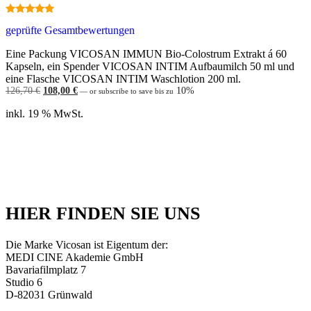
4.83
geprüfte Gesamtbewertungen
out of 5
Eine Packung VICOSAN IMMUN Bio-Colostrum Extrakt á 60
Kapseln, ein Spender VICOSAN INTIM Aufbaumilch 50 ml und
eine Flasche VICOSAN INTIM Waschlotion 200 ml.
Ursprünglicher
Aktueller
126,70
€
108,00
€
10%
—
or subscribe to save bis zu
Preis
Preis
war:
ist:
inkl. 19 % MwSt.
126,70 €
108,00 €.
Weiterlesen
HIER FINDEN SIE UNS
Die Marke Vicosan ist Eigentum der:
MEDI CINE Akademie GmbH
Bavariafilmplatz 7
Studio 6
D-82031 Grünwald